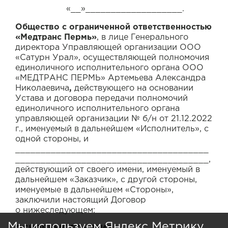
«__»___________________.
«__»___________________.
Общество с ограниченной ответственностью
Общество с ограниченной ответственностью
Договор
Пользовательское
«Медтранс Пермь»
«Медтранс Пермь»
, в лице Генерального
, в лице Генерального
возмездного
соглашение
директора Управляющей организации ООО
директора Управляющей организации ООО
оказания
«Сатурн Урал», осуществляющей полномочия
«Сатурн Урал», осуществляющей полномочия
информационных
единоличного исполнительного органа ООО
единоличного исполнительного органа ООО
услуг
«МЕДТРАНС ПЕРМЬ» Артемьева Александра
«МЕДТРАНС ПЕРМЬ» Артемьева Александра
Николаевича
Николаевича
,
действующего на основании
,
действующего на основании
Устава и договора передачи полномочий
Устава и договора передачи полномочий
единоличного исполнительного органа
единоличного исполнительного органа
управляющей организации № б/н от 21.12.2022
управляющей организации № б/н от 21.12.2022
Образец
г.
г.
, именуемый в дальнейшем «Исполнитель», с
, именуемый в дальнейшем «Исполнитель», с
путевого листа
одной стороны, и
одной стороны, и
______________________________________
______________________________________
______________________________________,
______________________________________,
действующий от своего имени, именуемый в
действующий от своего имени, именуемый в
дальнейшем «Заказчик», с другой стороны,
дальнейшем «Заказчик», с другой стороны,
именуемые в дальнейшем «Стороны»,
именуемые в дальнейшем «Стороны»,
заключили настоящий Договор
заключили настоящий Договор
о нижеследующем:
о нижеследующем:
Мы используем Яндекс Метрику